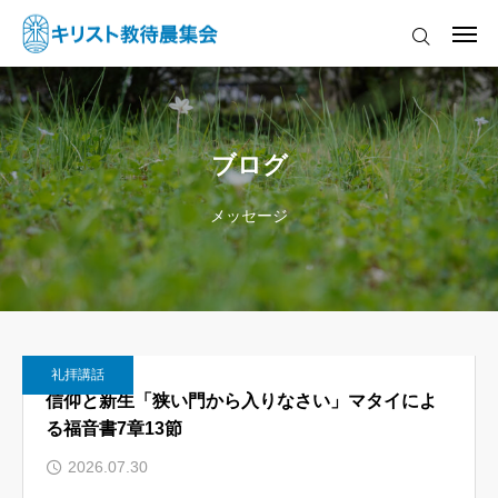
ログイン
ホーム
ブログ
はじめての方へ
メッセージ
集会案内
礼拝予定
地図・アクセス
礼拝講話
信仰と新生「狭い門から入りなさい」マタイによ
お知らせ
る福音書7章13節
2026.07.30
FAQ